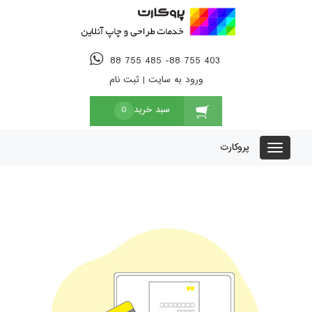
88 755 485 -88 755 403
ورود به سایت
|
ثبت نام
سبد خرید
0
پروکارت