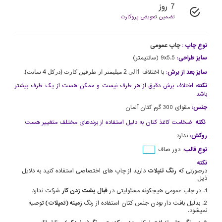
7 روز
تضمین تعویض پروکارت
نوع چاپ :
چاپ عمومی
سایز طراحی
:
9x5.5 (سانتیمتر)
1الی 2 میلیمتر از طرفین کارت (درکل 4 سانت).
سایز بعد از برش
:
با اختلاف
نکته
: اختلاف برش دقیق از هر طرف نیست و ممکن هست از یک طرف بیشتر
باشد
جنس
:
مقوای 300 گرم کتان آلمان
نکته
: ضخامت کاغذ کتان به دلیل استفاده از برندهای مختلف متغییر هست
روکش
:
ندارد
نوع قالب
:
دور صاف
نکته
درصورتی که
رنگ تنپلات
دارید از چاپ های اختصاصی استفاده کنید به دلایل
ذیل
1. در چاپ عمومی هیچکونه مسئولیتی در
قبال پشت زدن کار
شرکت ندارد
2. بدلیل بافت دار بودن جنس کتان استفاده از رنگ
زمینه (تمپلات)
توصیه
نمیشود.