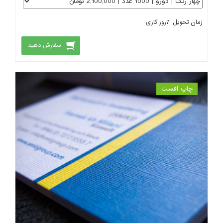
زمان تحویل :
7
روز کاری
سفارش دهید
چاپ افست