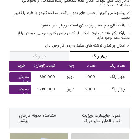
3. در رنگ های تنپلات
امکان
عدم یکدستی رنگ(سفیدک)
و
ناخوانایی
نوشته
ها وجود دارد
4. پیشنهاد می کنیم از جنس های بدون بافت استفاده کنیدو یا طرح را تغییر
دهید.
5.
بافت های پیچیده و ریز
ممکن است در چاپ خوب نشود.
6.
بارکد
بکار رفته در طرح امکان اینکه در جنس کتان خوانایی خودش را از
دست دهد وجود دارد
7. امکان
پر شدن نوشته های سفید
بر روی کار وجود دارد
چهار رنگ
دو رنگ
تعداد رنگ
تعداد
وجه
قیمت(تومان)
خرید
چهار رنگ
1000
دورو
890,000
سفارش
دهید
چهار رنگ
2000
دورو
1,780,000
سفارش
دهید
نمونه چاپی
کارت ویزیت
مشاهده نمونه کارهای
کتان آلمان سایز بزرگ
بیشتر