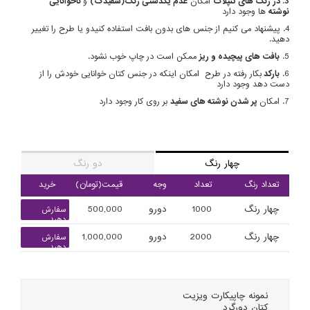
3. در رنگ های تنپلات
امکان
عدم یکدستی رنگ(سفیدک)
و
ناخوانایی
نوشته
ها وجود دارد
4. پیشنهاد می کنیم از جنس های بدون بافت استفاده کنیدو یا طرح را تغییر
دهید.
5.
بافت های پیچیده و ریز
ممکن است در چاپ خوب نشود.
6.
بارکد
بکار رفته در طرح امکان اینکه در جنس کتان خوانایی خودش را از
دست دهد وجود دارد
7. امکان
پر شدن نوشته های سفید
بر روی کار وجود دارد
چهار رنگ
دو رنگ
تعداد رنگ
تعداد
وجه
قیمت(تومان)
خرید
چهار رنگ
1000
دورو
500,000
سفارش
دهید
چهار رنگ
2000
دورو
1,000,000
سفارش
دهید
نمونه چاپی
کارت ویزیت
کتان دورگرد