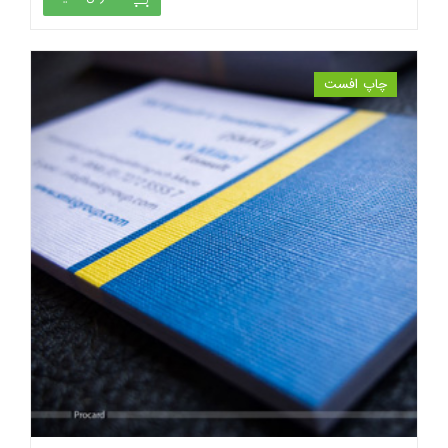
چاپ افست