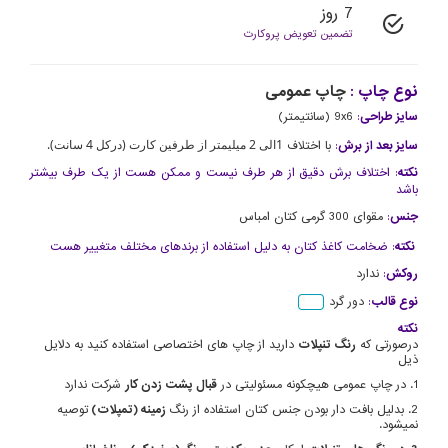
7 روز
تضمین تعویض پروکارت
نوع چاپ :
چاپ عمومی
سایز طراحی
:
9x6 (سانتیمتر)
1الی 2 میلیمتر از طرفین کارت (درکل 4 سانت).
سایز بعد از برش
:
با اختلاف
نکته
: اختلاف برش دقیق از هر طرف نیست و ممکن هست از یک طرف بیشتر
باشد
جنس
:
مقوای 300 گرمی کتان امباس
نکته
: ضخامت کاغذ کتان به دلیل استفاده از برندهای مختلف متغییر هست
روکش
:
ندارد
نوع قالب
:
دور گرد
نکته
درصورتی که
رنگ تنپلات
دارید از چاپ های اختصاصی استفاده کنید به دلایل
ذیل
1. در چاپ عمومی هیچکونه مسئولیتی در
قبال پشت زدن کار
شرکت ندارد
2. بدلیل بافت دار بودن جنس کتان استفاده از رنگ
زمینه (تمپلات)
توصیه
نمیشود.