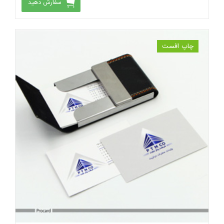
سفارش دهید
چاپ افست