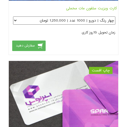
کارت ویزیت سلفون مات مخملی
زمان تحویل :
10
روز کاری
سفارش دهید
چاپ افست