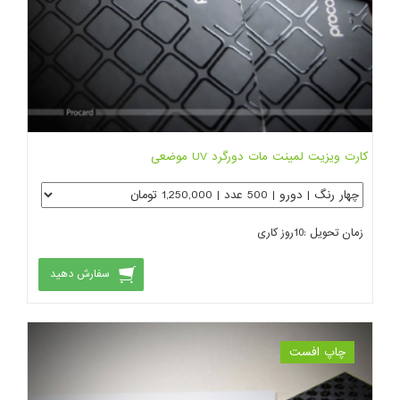
کارت ویزیت لمینت مات دورگرد UV موضعی
زمان تحویل :
10
روز کاری
سفارش دهید
چاپ افست