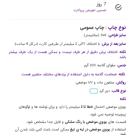
7 روز
تضمین تعویض پروکارت
نوع چاپ :
چاپ عمومی
سایز طراحی
:
9x6 (سانتیمتر)
1الی 2 میلیمتر از طرفین کارت (درکل 4 سانت).
سایز بعد از برش
:
با اختلاف
نکته
: اختلاف برش دقیق از هر طرف نیست و ممکن هست از یک طرف بیشتر
باشد
جنس
:
مقوای گلاسه 300 گرم
نکته
: ضخامت گلاسه به دلیل استفاده از برندهای مختلف متغییر هست
روکش
:
سلفون مات و UV موضعی
نوع قالب
:
دور گرد
نکته
یووی موضعی احتمال
خطا تا 2
میلیمتر را دارد و برای نوشته ها و لوگوهای
پیچیده توصیه نمی شود.
قسمت های
یووی موضعی با رنگ مشکی
و فایل جدا مشخص شود.
استفاده از
یووی موضعی در لبه ی تیغ
ممکن است باعث کمی بلند شدن آن
شود