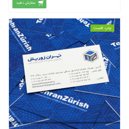
سفارش دهید
چاپ افست