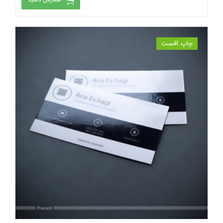
سفارش دهید
چاپ افست