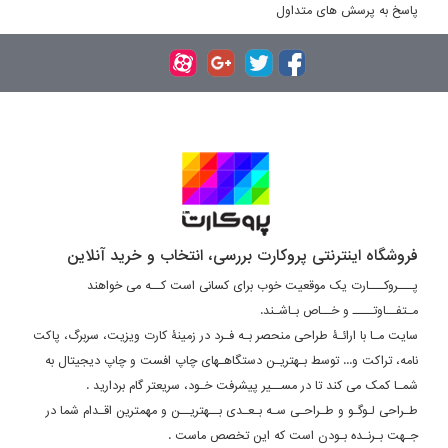
پاسخ به پرسش های متداول
فروشگاه اینترنتی پروکارت بررسی، انتخاب و خرید آنلاین
پـــروکـــارت یک موقعیت خوب برای کسانی است کــه می خواهند
مـتفــاوتــــ و خــاص بـاشـند.
سایت مـا با ارائـۀ طراحی منحصر بـه فـرد در زمینۀ کارت ویزیت، سربرگ، پاکت
نامه، تراکت و... توسط بـهتریـن دستگاهـهای چاپ افست و چاپ دیجیتال به
شمـا کمک می کند تا در مســیر پیشرفت خـود، سریعتر گام بردارید .
طـراحی لـوگـو و طـراحـی سـه بـعـدی بــهتریــن و مهمترین اقـدام شما در
جـهت بـرنـده بـودن است که این تخصص ماست .