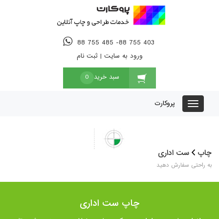
88 755 485 -88 755 403
ورود به سایت
|
ثبت نام
سبد خرید
0
پروکارت
چاپ
ست اداری
به راحتی سفارش دهید
چاپ ست اداری