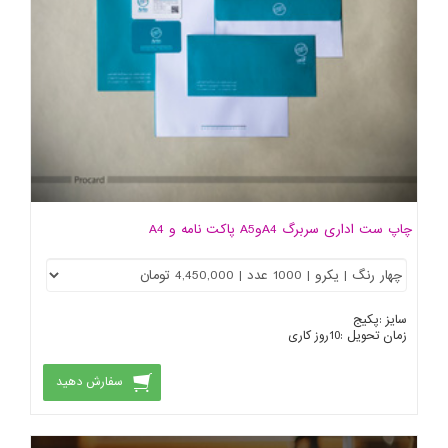
چاپ ست اداری سربرگ A4وA5 پاکت نامه و A4
سایز :
پکیج
زمان تحویل :
10
روز کاری
سفارش دهید