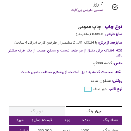
7 روز
تضمین تعویض پروکارت
نوع چاپ :
چاپ عمومی
سایز طراحی
:
8.5x4.8 (سانتیمتر)
1الی 2 میلیمتر از طرفین کارت (درکل 4 سانت).
سایز بعد از برش
:
با اختلاف
نکته
: اختلاف برش دقیق از هر طرف نیست و ممکن هست از یک طرف بیشتر
باشد
جنس
:
گلاسه 300گرم
نکته
: ضخامت گلاسه به دلیل استفاده از برندهای مختلف متغییر هست
سلفون مات
روکش
:
نوع قالب
:
دور صاف
چهار رنگ
دو رنگ
تعداد رنگ
تعداد
وجه
قیمت(تومان)
خرید
چهار رنگ
1000
دورو
365,000
سفارش