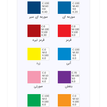
سورمه ای
سورمه ای سیر
قرمز
قرمز تیره
آبی
زرد
بنفش
صورتی