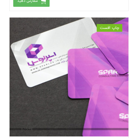
سفارش دهید
چاپ افست