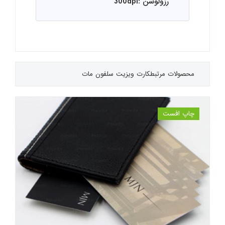
رزولوشن :300dpi
محصولات مرتبط
کارت ویزیت سلفون مات
چاپ افست