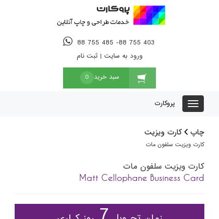
88 755 485 -88 755 403
ورود به سایت
|
ثبت نام
سبد خرید
0
پروکارت
چاپ
کارت ویزیت
کارت ویزیت سلفون مات
کارت ویزیت سلفون مات
Matt Cellophane Business Card
7
زمان تحـویل
روز کـاری