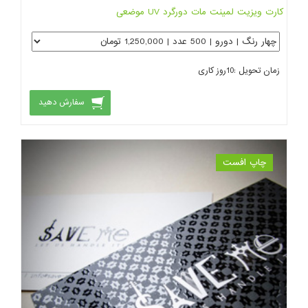
کارت ویزیت لمینت مات دورگرد UV موضعی
زمان تحویل :
10
روز کاری
سفارش دهید
چاپ افست