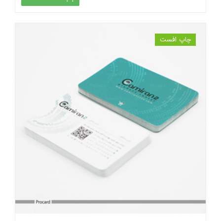
چاپ افست