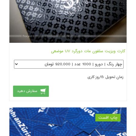
کارت ویزیت سلفون مات دورگرد UV موضعی
زمان تحویل :
15
روز کاری
سفارش دهید
چاپ افست