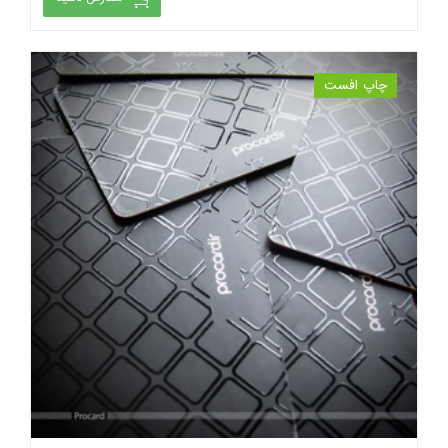
چاپ افست