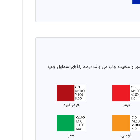
یتور و ماهیت چاپ می باشددرصد رنگهای متداول چاپ
قرمز
قرمز تیره
نارنجی
سبز