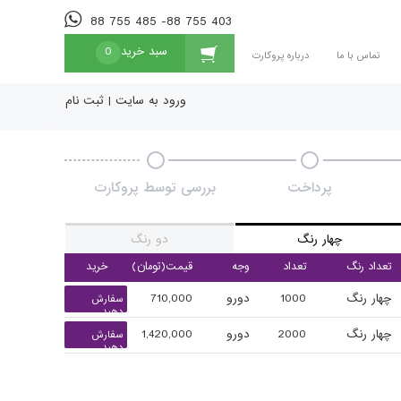
88 755 485 -88 755 403
سبد خرید
0
تماس با ما
درباره پروکارت
ورود به سایت
|
ثبت نام
پرداخت
بررسی توسط پروکارت
چهار رنگ
دو رنگ
تعداد رنگ
تعداد
وجه
قیمت(تومان)
خرید
چهار رنگ
1000
دورو
710,000
سفارش
دهید
چهار رنگ
2000
دورو
1,420,000
سفارش
دهید