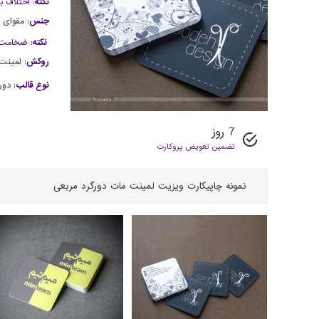
نکته
: اختلاف 
جنس
:
مقوای گلاس
نکته
: ضخامت 
روکش
:
لمینت
نوع قالب
:
دور
7 روز
تضمین تعویض پروکارت
نمونه چاپی
کارت ویزیت لمینت مات دورگرد مربعی