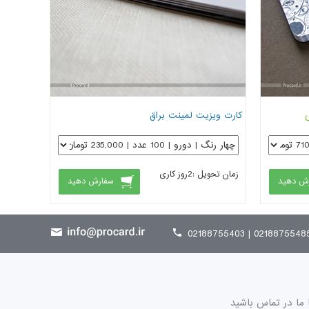
کارت ویزیت لمینت براق
زمان تحویل :
2
روز کاری
ش دهید
سفارش دهید
02188755485 | 021887554
 ما در تماس باشید