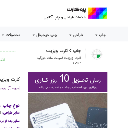
چاپ
طراحی
چاپ دیجیتال
محصولات
چاپ
کارت ویزیت
کارت ویزیت لمینت مات دورگرد
ان
مربعی
10
زمان تحـویل
روز کـاری
کارت ویزی
روزکاری بدون احتساب پنجشنبه و تعطیلات می باشد
ess Card
نوع چاپ :
سایز طراحی
:
.5
سایز بعد از ب