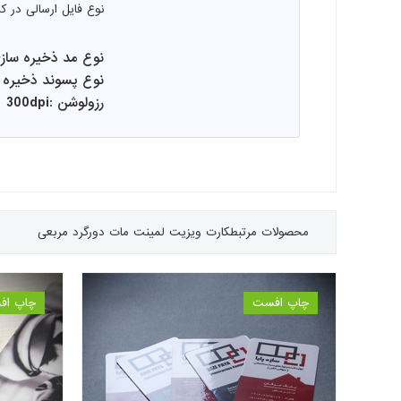
نوع فایل ارسالی در 
نوع مد ذخیره سازی :K
نوع پسوند ذخیره سازی
رزولوشن :300dpi
محصولات مرتبط
کارت ویزیت لمینت مات دورگرد مربعی
چاپ افست
چاپ اف