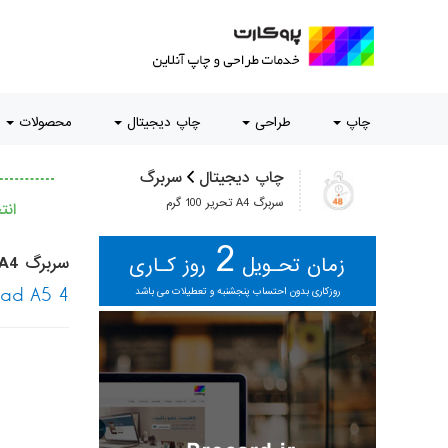
چاپ
طراحی
چاپ دیجیتال
محصولات
چاپ دیجیتال
سربرگ
سربرگ A4 تحریر 100 گرم
ان
2
زمان تحـویل
روز کـاری
سربرگ A4 تحریر 100 گرم
روزکاری بدون احتساب پنجشنبه و تعطیلات می باشد
ead A5 4