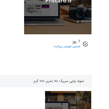
7 روز
تضمین تعویض پروکارت
نمونه چاپی
سربرگ A4 تحریر 100 گرم