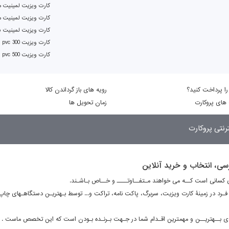
کارت ویزیت لمینیت م
کارت ویزیت لمینیت 
کارت ویزیت لمینیت بر
کارت ویزیت pvc 300 دورگرد
کارت ویزیت pvc 500 دورگرد
را پرداخت کنید؟
رویه های باز گرداندن کالا
های پروکارت
زمان تحویل ها
رنتی پروکارت
رسی، انتخاب و خرید آنلاین
کسانی است کــه می خواهند مـتفــاوتــــ و خــاص بـاشـند.
ه فـرد در زمینۀ کارت ویزیت، سربرگ، پاکت نامه، تراکت و... توسط بـهتریـن دستگاهـهای 
ی بــهتریــن و مهمترین اقـدام شما در جـهت بـرنـده بـودن است که این تخصص ماست .