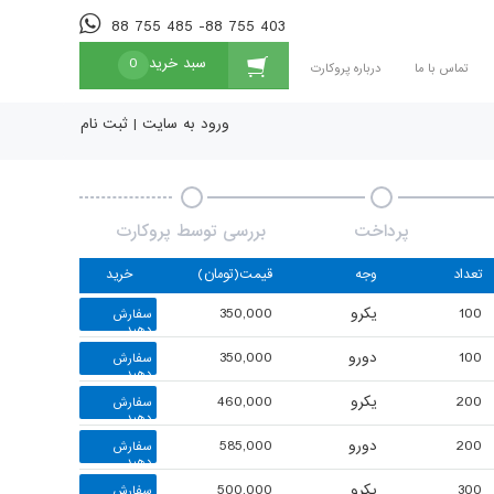
88 755 485 -88 755 403
سبد خرید
0
تماس با ما
درباره پروکارت
ورود به سایت
|
ثبت نام
پرداخت
بررسی توسط پروکارت
تعداد
وجه
قیمت(تومان)
خرید
100
یکرو
350,000
سفارش
دهید
100
دورو
350,000
سفارش
دهید
200
یکرو
460,000
سفارش
دهید
200
دورو
585,000
سفارش
دهید
300
یکرو
500,000
سفارش