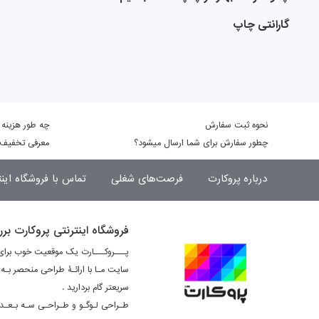
گارانتی چاپ
نحوه ثبت سفارش
چه طور هزینه 
چطور سفارش برای شما ارسال میشود؟
معرفی تخفیف 
درباره پروکارت
فرصت‌های شغلی
تماس با فروشگاه اینت
فروشگاه اینترنتی پروکارت بر
پـــروکـــارت یک موقعیت خوب برای 
سایت مـا با ارائـۀ طراحی منحصر بـ
سریعتر گام بردارید .
طـراحی لـوگـو و طـراحـی سـه بـعـد