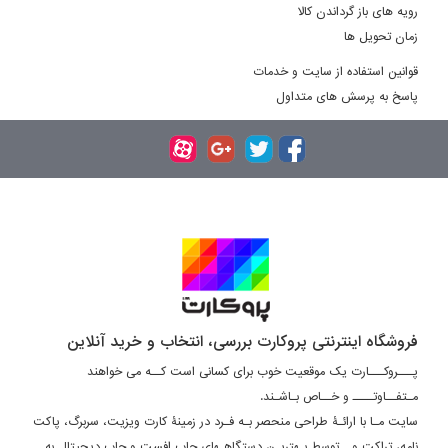
رویه های باز گرداندن کالا
زمان تحویل ها
قوانین استفاده از سایت و خدمات
پاسخ به پرسش های متداول
فروشگاه اینترنتی پروکارت بررسی، انتخاب و خرید آنلاین
پـــروکـــارت یک موقعیت خوب برای کسانی است کــه می خواهند
مـتفــاوتــــ و خــاص بـاشـند.
سایت مـا با ارائـۀ طراحی منحصر بـه فـرد در زمینۀ کارت ویزیت، سربرگ، پاکت
نامه، تراکت و... توسط بـهتریـن دستگاهـهای چاپ افست و چاپ دیجیتال به