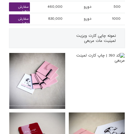
500
دورو
460,000
سفارش
دهید
1000
دورو
830,000
سفارش
دهید
نمونه چاپی
کارت ویزیت
لمینیت مات مربعی