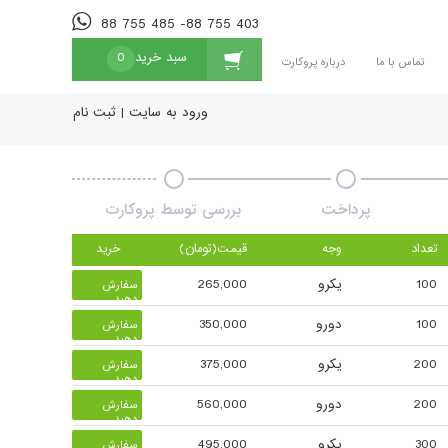
88 755 485 -88 755 403
سبد خرید
0
تماس با ما
درباره پروکارت
ورود به سایت
|
ثبت نام
پرداخت
بررسی توسط پروکارت
تعداد
وجه
قیمت(تومان)
خرید
100
یکرو
265,000
سفارش
دهید
100
دورو
350,000
سفارش
دهید
200
یکرو
375,000
سفارش
دهید
200
دورو
560,000
سفارش
دهید
300
یکرو
495,000
سفارش