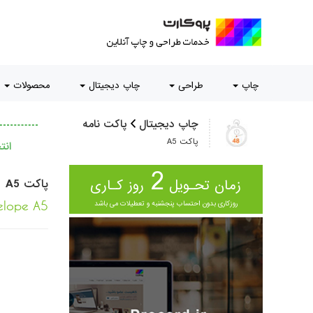
چاپ
طراحی
چاپ دیجیتال
محصولات
چاپ دیجیتال
پاکت نامه
پاکت A5
ان
2
زمان تحـویل
روز کـاری
پاکت A5
روزکاری بدون احتساب پنجشنبه و تعطیلات می باشد
elope A5