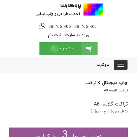
88 755 485 -88 755 403
ورود به سایت
|
ثبت نام
سبد خرید
0
پروکارت
چاپ دیجیتال
تراکت
تراکت گلاسه A6
تراکت گلاسه A6
Glossy Flyer A6
3
زمان تحـویل
روز کـاری