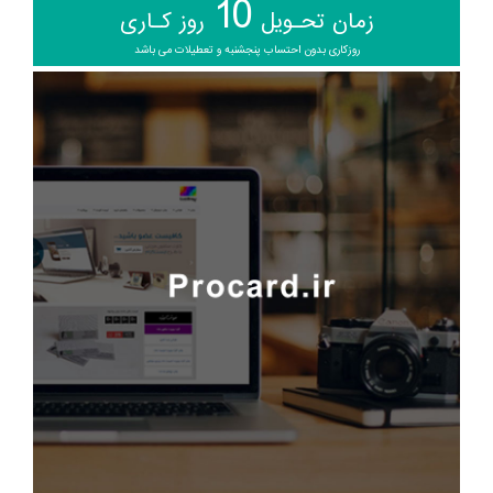
10
زمان تحـویل
روز کـاری
روزکاری بدون احتساب پنجشنبه و تعطیلات می باشد