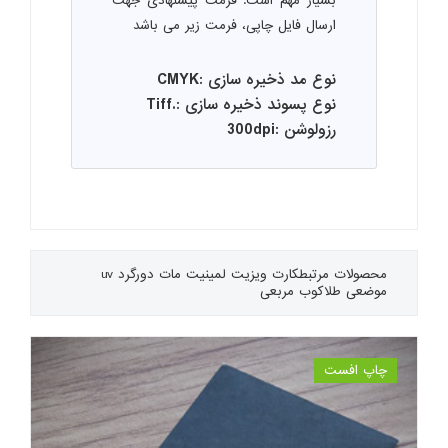
بسیار مهم است. فرمت پیشنهادی جهت
ارسال فایل چاپی، فرمت زیر می باشد
نوع مد ذخیره سازی :CMYK
نوع پسوند ذخیره سازی :.Tiff
رزولوشن :300dpi
محصولات مرتبط
کارت ویزیت لمینیت مات دورگرد uv
موضعی طلاکوب مربعی
چاپ افست