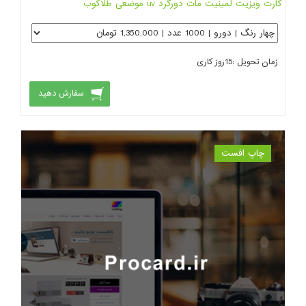
کارت ویزیت لمینیت مات دورگرد uv موضعی طلاکوب
زمان تحویل :
15
روز کاری
سفارش دهید
چاپ افست