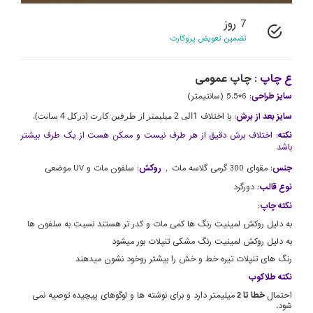
7 روز
تضمین تعویض پروکارت
ع چاپ :
چاپ عمومی
سایز طراحی
:
6*5.5 (سانتیمتر)
1الی 2 میلیمتر از طرفین کارت (درکل 4 سانت).
سایز بعد از برش
:
با اختلاف
نکته
: اختلاف برش دقیق از هر طرف نیست و ممکن هست از یک طرف بیشتر
باشد
,
جنس
:
مقوای 300 گرمی گلاسه مات
روکش
:
سلفون مات و UV موضعی
نوع قالب
:
دورگرد
نکته چاپ
:
به دلیل روکش لمینیت رنگ ها کمی مات و کدر تر هستند نسبت به سلفون ها
به دلیل روکش لمینیت رنگ مشکی تنپلات بور میشود
رنگ های تنپلات تیره خط و خش را بیشتر روخود نشون میدهند
نکته طلاکوب
احتمال
خطا تا 2
میلیمتر دارد و برای نوشته ها و لوگوهای پیچیده توصیه نمی
شود.