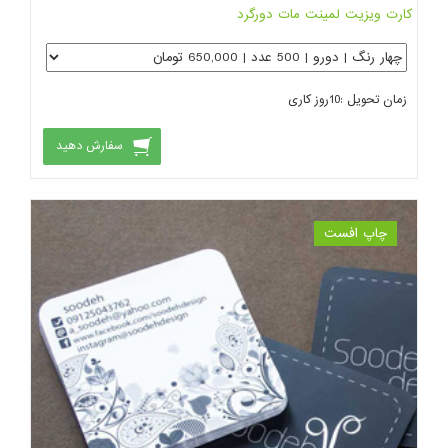
کارت ویزیت لمینت مات دورگرد
زمان تحویل :
10
روز کاری
سفارش دهید
چاپ افست