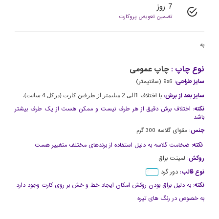
7 روز
تضمین تعویض پروکارت
به
نوع چاپ :
چاپ عمومی
سایز طراحی
:
9x6 (سانتیمتر)
1الی 2 میلیمتر از طرفین کارت (درکل 4 سانت).
سایز بعد از برش
:
با اختلاف
نکته
: اختلاف برش دقیق از هر طرف نیست و ممکن هست از یک طرف بیشتر
باشد
جنس
:
مقوای گلاسه 300 گرم
نکته
: ضخامت گلاسه به دلیل استفاده از برندهای مختلف متغییر هست
روکش
:
لمینت براق
نوع قالب
:
دور گرد
نکته
: به دلیل براق بودن روکش امکان ایجاد خط و خش بر روی کارت وجود دارد
به خصوص در رنگ های تیره