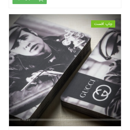
چاپ افست