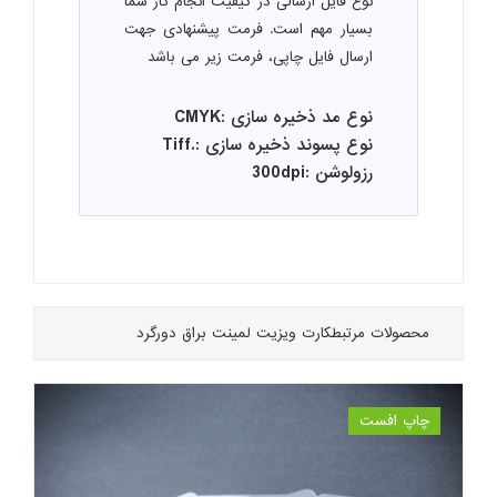
نوع فایل ارسالی در کیفیت انجام کار شما
بسیار مهم است. فرمت پیشنهادی جهت
ارسال فایل چاپی، فرمت زیر می باشد
نوع مد ذخیره سازی :CMYK
نوع پسوند ذخیره سازی :.Tiff
رزولوشن :300dpi
محصولات مرتبط
کارت ویزیت لمینت براق دورگرد
چاپ افست