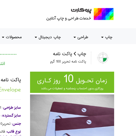
چاپ
طراحی
چاپ دیجیتال
محصولات
چاپ
پاکت نامه
پاکت نامه تحریر 100 گرم
ان
10
زمان تحـویل
روز کـاری
پاکت نامه تحری
روزکاری بدون احتساب پنجشنبه و تعطیلات می باشد
Envelope
سایز طراحی
:
11
سایز گسترده
:
4
جنس
:
تحریر100 گرم
نوع قالب
:
قال