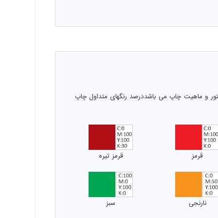
یتور و ماهیت چاپ می باشددرصد رنگهای متداول چاپ
قرمز
قرمز تیره
نارنجی
سبز