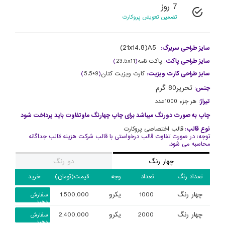
7 روز
تضمین تعویض پروکارت
21x14.8)A5)
سایز طراحی سربرگ
:
سایز طراحی پاکت
:
پاکت نامه
(
23.5x11
)
سایز طراحی کارت ویزیت
:
کارت ویزیت کتان
(
9*5.5
)
تحریر80 گرم
جنس
:
تیراژ
:
هر جزء 1000عدد
چاپ به صورت دورنگ میباشد برای چاپ چهارنگ ماوتفاوت باید پرداخت شود
نوع قالب
:
قالب اختصاصی پروکارت
توجه: در صورت تفاوت قالب درخواستی با قالب شرکت هزینه قالب جداگانه
محاسبه می شود.
چهار رنگ
دو رنگ
تعداد رنگ
تعداد
وجه
قیمت(تومان)
خرید
چهار رنگ
1000
یکرو
1,500,000
سفارش
دهید
چهار رنگ
2000
یکرو
2,400,000
سفارش
دهید