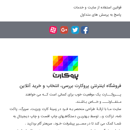
قوانین استفاده از سایت و خدمات
پاسخ به پرسش های متداول
فروشگاه اینترنتی پروکارت بررسی، انتخاب و خرید آنلاین
پـــروکـــارت یک موقعیت خوب برای کسانی است کــه می خواهند
مـتفــاوتــــ و خــاص بـاشـند.
سایت مـا با ارائـۀ طراحی منحصر بـه فـرد در زمینۀ کارت ویزیت، سربرگ، پاکت
نامه، تراکت و... توسط بـهتریـن دستگاهـهای چاپ افست و چاپ دیجیتال به
شمـا کمک می کند تا در مســیر پیشرفت خـود، سریعتر گام بردارید .