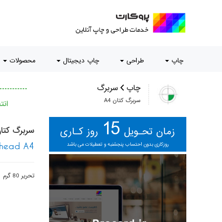
چاپ
طراحی
چاپ دیجیتال
محصولات
چاپ
سربرگ
سربرگ کتان A4
ان
15
زمان تحـویل
روز کـاری
سربرگ کتان 
روزکاری بدون احتساب پنجشنبه و تعطیلات می باشد
rhead A4
تحریر 80 گرم