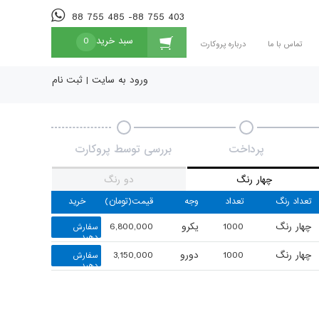
88 755 485 -88 755 403
سبد خرید
0
تماس با ما
درباره پروکارت
ورود به سایت
|
ثبت نام
پرداخت
بررسی توسط پروکارت
چهار رنگ
دو رنگ
تعداد رنگ
تعداد
وجه
قیمت(تومان)
خرید
چهار رنگ
1000
یکرو
6,800,000
سفارش
دهید
چهار رنگ
1000
دورو
3,150,000
سفارش
دهید