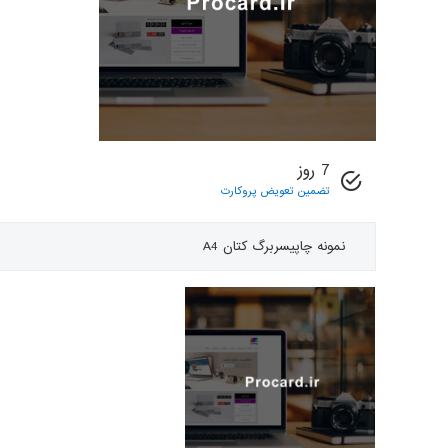
7 روز
تضمین تعویض پروکارت
نمونه چاپی
سربرگ کتان A4