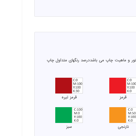
یتور و ماهیت چاپ می باشددرصد رنگهای متداول چاپ
قرمز
قرمز تیره
نارنجی
سبز