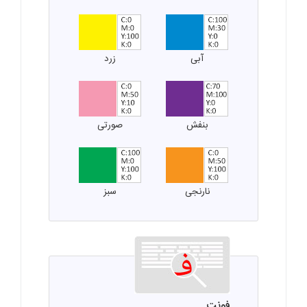
آبی
زرد
بنفش
صورتی
نارنجی
سبز
فونت