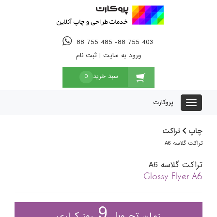
88 755 485 -88 755 403
ورود به سایت
|
ثبت نام
سبد خرید
0
پروکارت
چاپ
تراکت
تراکت گلاسه A6
تراکت گلاسه A6
Glossy Flyer A6
9
زمان تحـویل
روز کـاری