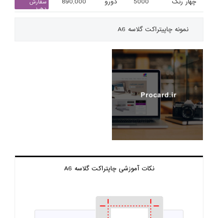
چهار رنگ
5000
دورو
890,000
سفارش
دهید
نمونه چاپی
تراکت گلاسه A6
نکات آموزشی چاپ
تراکت گلاسه A6