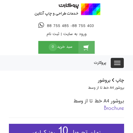
88 755 485 -88 755 403
ورود به سایت
|
ثبت نام
سبد خرید
0
پروکارت
چاپ
بروشور
بروشور A4 خط تا از وسط
بروشور A4 خط تا از وسط
Brochure
10
زمان تحـویل
روز کـاری