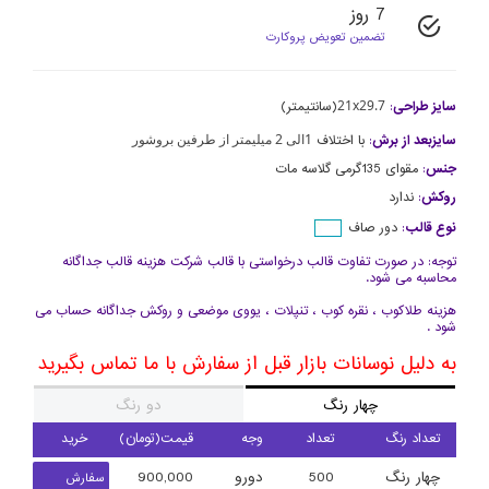
7 روز
تضمین تعویض پروکارت
21x29.7
سایز طراحی
:
(سانتیمتر)
1الی 2 میلیمتر از طرفین بروشور
سایزبعد از برش
:
با اختلاف
جنس
:
مقوای 135گرمی گلاسه مات
روکش
:
ندارد
نوع قالب
:
دور صاف
توجه: در صورت تفاوت قالب درخواستی با قالب شرکت هزینه قالب جداگانه
محاسبه می شود.
هزینه طلاکوب ، نقره کوب ، تنپلات ، یووی موضعی و روکش جداگانه حساب می
شود .
به دلیل نوسانات بازار قبل از سفارش با ما تماس بگیرید
چهار رنگ
دو رنگ
تعداد رنگ
تعداد
وجه
قیمت(تومان)
خرید
چهار رنگ
500
دورو
900,000
سفارش