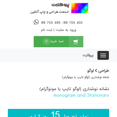
88 755 485 -88 755 403
ورود به سایت
|
ثبت نام
سبد خرید
0
پروکارت
طراحی
لوگو
نشانه نوشتاری (لوگو تایپ یا مونوگرام)
نشانه نوشتاری (لوگو تایپ یا مونوگرام)
monogram and Stationary
15
زمان تحـویل
روز کـاری