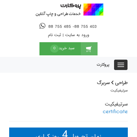
88 755 485 -88 755 403
ورود به سایت
|
ثبت نام
سبد خرید
0
پروکارت
طراحی
سربرگ
سرتیفیکیت
سرتیفیکیت
certificate
4
زمان تحـویل
روز کـاری