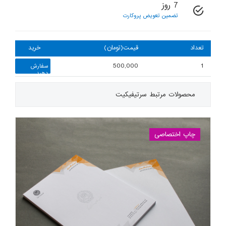
7 روز
تضمین تعویض پروکارت
تعداد
قیمت(تومان)
خرید
500,000
1
سفارش
دهید
محصولات مرتبط
سرتیفیکیت
چاپ اختصاصی