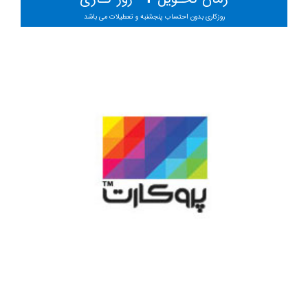
روزکاری بدون احتساب پنجشنبه و تعطیلات می باشد