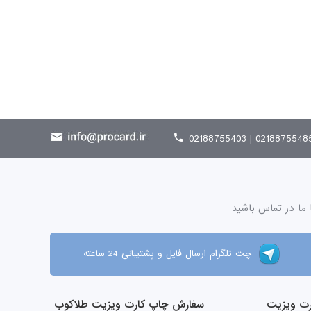
02188755485 | 021887554
 ما در تماس باشید
چت تلگرام ارسال فایل و پشتیبانی 24 ساعته
ت ویزیت
سفارش چاپ کارت ویزیت طلاکوب