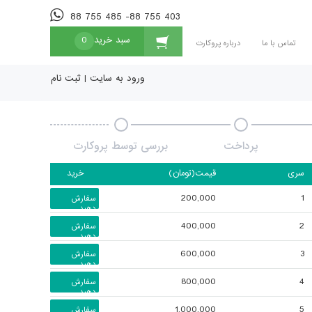
88 755 485 -88 755 403
سبد خرید
0
تماس با ما
درباره پروکارت
ورود به سایت
|
ثبت نام
پرداخت
بررسی توسط پروکارت
سری
قیمت(تومان)
خرید
200,000
1
سفارش
دهید
400,000
2
سفارش
دهید
600,000
3
سفارش
دهید
800,000
4
سفارش
دهید
1,000,000
5
سفارش