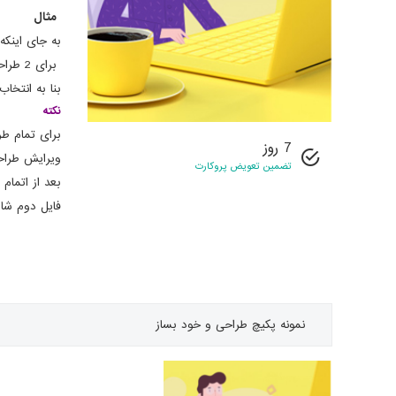
مثال
به جای اینک
برای 2 طراحی مبلغ
بنا به انتخا
نکته
برای تمام طر
7 روز
ویرایش طراحی
تضمین تعویض پروکارت
بعد از اتمام
فایل دوم شا
نمونه
پکیچ طراحی و خود بساز