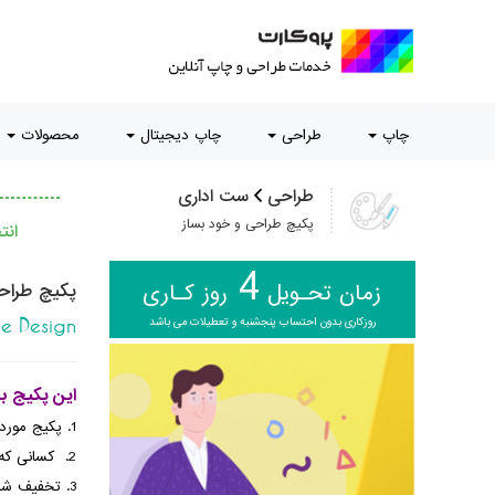
چاپ
طراحی
چاپ دیجیتال
محصولات
طراحی
ست اداری
پکیچ طراحی و خود بساز
ان
4
زمان تحـویل
روز کـاری
پکیچ طراح
روزکاری بدون احتساب پنجشنبه و تعطیلات می باشد
e Design
این پکیج ب
1. پکیج مورد نظرشون تو سایت نیست
2. کسانی که برای تعداد سفارشات بالای 2 عدد تخفیف میخواهند.
3. تخفیف شامل طراحی کارت ویزیت، سربرگ، پاکت ها، لیبل، تراکت میباشد.