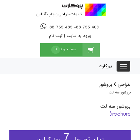
88 755 485 -88 755 403
ورود به سایت
|
ثبت نام
سبد خرید
0
پروکارت
طراحی
بروشور
بروشور سه لت
بروشور سه لت
Brochure
7
زمان تحـویل
روز کـاری