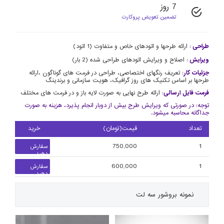
7 روز
تضمین تعویض پروکارت
طراحی
:
ارائه طرحها و اتودهای خاص و متفاوت (1 اتود)
ویرایش
:
اصلاح و ویرایش اتودهای طراحی شده (2 بار)
جزئیات کار:
تعریف رنگهای اختصاصی، طراحی در فرمت های گوناگون ،ارائه
طرحها بر اساس تکنیک های روز گرافیک، هویت سازمانی و برندینگ
فرمت فایل ارسالی
:
ارائه طرح نهایی به صورت لایه باز و در فرمت های مختلف
توجه: در صورتی که ویرایش طرح بیش از دوبار انجام پذیرد، هزینه به صورت
جداگانه محاسبه میشود.
تعداد
قیمت(تومان)
خرید
750,000
1
سفارش
دهید
600,000
1
سفارش
دهید
نمونه
بروشور سه لت